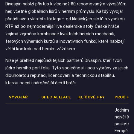
Divaspin nabízí přístup k více než 80 renomovaným vývojářům
her, včetně globálních lídrů v herním průmyslu. Každý vývojář
přináší svou vlastní strategii – od klasických slotů s vysokou
RTP až po nejmodernější live dealerské stoly. České hráče
zajímá zejména kombinace kvalitních herních mechanik,
férových výherních kurzů a inovativních funkcí, které nabízejí
větší kontrolu nad herním zážitkem.
Níže je přehled nejdůležitějších partnerů Divaspin, kteří tvoří
jádro herního portfolia. Tyto společnosti jsou vybrány za jejich
dlouholetou reputaci, licencování a technickou stabilitu,
kterou ocení i náročnější čeští hráči.
VÝVOJÁŘ
SPECIALIZACE
KLÍČOVÉ HRY
PROČ HRÁ
Jedním z
největšíc
poskytova
Evropě. Na