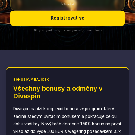
balíčku
Registrovat se
18+, platí podmínky kasina, pouze pro nové hráče
BONUSOVÝ BALÍČEK
Všechny bonusy a odměny v
Divaspin
Divaspin nabízí komplexní bonusový program, který
začíná štědým uvítacím bonusem a pokračuje celou
dobu vaší hry. Nový hráč dostane 150% bonus na první
vklad až do výše 500 EUR s wagering požadavkem 35x.