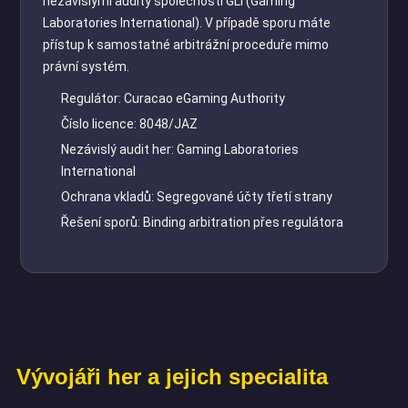
nezávislými audity společnosti GLI (Gaming
Laboratories International). V případě sporu máte
přístup k samostatné arbitrážní proceduře mimo
právní systém.
Regulátor: Curacao eGaming Authority
Číslo licence: 8048/JAZ
Nezávislý audit her: Gaming Laboratories
International
Ochrana vkladů: Segregované účty třetí strany
Řešení sporů: Binding arbitration přes regulátora
Vývojáři her a jejich specialita