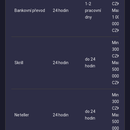
1-2
CZK /
Bankovní převod
24 hodin
pracovní
Max.
dny
1 000
000
CZK
Min.
300
CZK /
do 24
Skrill
24 hodin
Max.
hodin
500
000
CZK
Min.
300
CZK /
do 24
Neteller
24 hodin
Max.
hodin
500
000