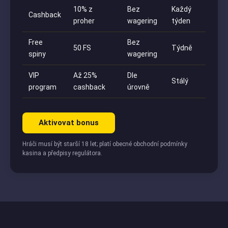
10% z
Bez
Každý
Cashback
proher
wagering
týden
Free
Bez
50 FS
Týdně
spiny
wagering
VIP
Až 25%
Dle
Stálý
program
cashback
úrovně
Aktivovat bonus
Hráči musí být starší 18 let; platí obecné obchodní podmínky
kasina a předpisy regulátora.